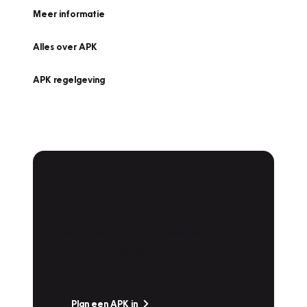
Meer informatie
Alles over APK
APK regelgeving
APK Keuring bij
Vakgarage!
Is het weer tijd voor de jaarlijkse APK? Ga
snel naar Vakgarage bij u in de buurt, en ga
zonder zorgen de weg op!
Plan een APK in