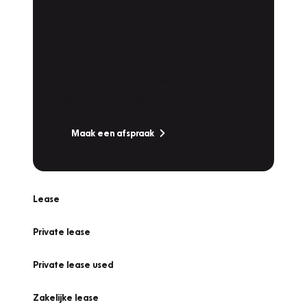
Plan een
Werkplaatsafspraak
Is uw auto toe aan Onderhoud,
Bandenwissel of een Vakantiecheck? Plan
online een afspraak!
Maak een afspraak
Lease
Private lease
Private lease used
Zakelijke lease