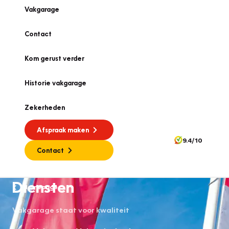
Vakgarage
Contact
Kom gerust verder
Historie vakgarage
Zekerheden
Afspraak maken
9.4/10
Contact
Diensten
Homepage
Vakgarage staat voor kwaliteit