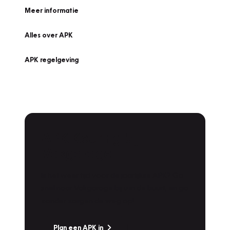
Meer informatie
Alles over APK
APK regelgeving
APK Keuring bij
Vakgarage!
Is het weer tijd voor de jaarlijkse APK? Ga
snel naar Vakgarage bij u in de buurt, en ga
zonder zorgen de weg op!
Plan een APK in