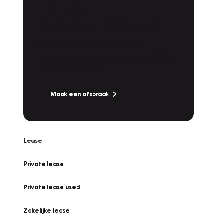
Plan een
Werkplaatsafspraak
Is uw auto toe aan Onderhoud,
Bandenwissel of een Vakantiecheck? Plan
online een afspraak!
Maak een afspraak
Lease
Private lease
Private lease used
Zakelijke lease