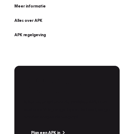
Meer informatie
Alles over APK
APK regelgeving
APK Keuring bij
Vakgarage!
Is het weer tijd voor de jaarlijkse APK? Ga
snel naar Vakgarage bij u in de buurt, en ga
zonder zorgen de weg op!
Plan een APK in