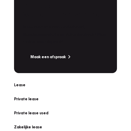
Plan een
Werkplaatsafspraak
Is uw auto toe aan Onderhoud,
Bandenwissel of een Vakantiecheck? Plan
online een afspraak!
Maak een afspraak
Lease
Private lease
Private lease used
Zakelijke lease