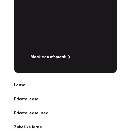
Plan een
Werkplaatsafspraak
Is uw auto toe aan Onderhoud,
Bandenwissel of een Vakantiecheck? Plan
online een afspraak!
Maak een afspraak
Lease
Private lease
Private lease used
Zakelijke lease