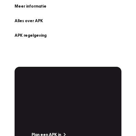
Meer informatie
Alles over APK
APK regelgeving
APK Keuring bij
Vakgarage!
Is het weer tijd voor de jaarlijkse APK? Ga
snel naar Vakgarage bij u in de buurt, en ga
zonder zorgen de weg op!
Plan een APK in