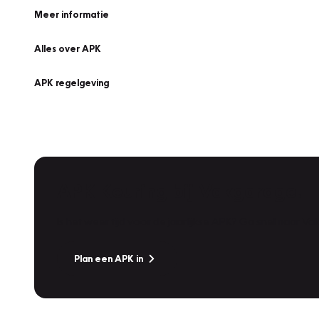
Meer informatie
Alles over APK
APK regelgeving
APK Keuring bij Vakgarage!
Is het weer tijd voor de jaarlijkse APK? Ga snel naar V
Plan een APK in