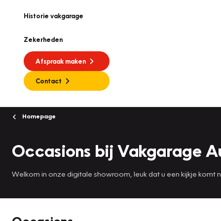
Historie vakgarage
Zekerheden
Afspraak maken
Contact
Homepage
Occasions bij Vakgarage 
Welkom in onze digitale showroom, leuk dat u een kijkje komt
Occasions