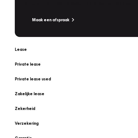
Is uw auto toe aan Onderhoud, Bandenwissel of een Va
Maak een afspraak
Lease
Private lease
Private lease used
Zakelijke lease
Zekerheid
Verzekering