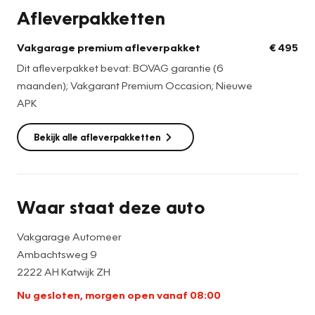
controle, parkeersensoren en nog veel meer.
Afleverpakketten
In de metallic donkergrijze kleur komt deze auto zowel
Vakgarage premium afleverpakket
€ 495
sportief- als elegant over.
Dit afleverpakket bevat: BOVAG garantie (6
maanden); Vakgarant Premium Occasion; Nieuwe
Wij zien u heel graag bij ons in de showroom!
APK
Bekijk alle afleverpakketten
Waar staat deze auto
Vakgarage Automeer
Ambachtsweg 9
2222 AH Katwijk ZH
Nu gesloten, morgen open vanaf 08:00