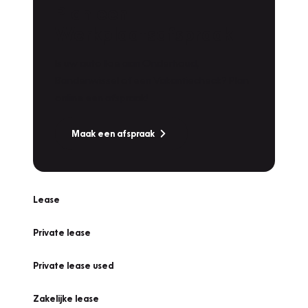
Plan een
Werkplaatsafspraak
Is uw auto toe aan Onderhoud,
Bandenwissel of een Vakantiecheck? Plan
online een afspraak!
Maak een afspraak
Lease
Private lease
Private lease used
Zakelijke lease