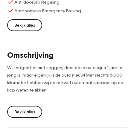
Anti doorSlip Regeling
Autonomous Emergency Braking
Bekijk alles
Omschrijving
Wij mogen het niet zeggen, daar deze auto bijna 1 jaartje
jong is, maar eigenlijk is de auto nieuw! Met slechts 6.000
kilometer hebben wij deze Swift automaat speciaal op de
kop weten te tikken.
De auto is nieuw geleverd in juni 2025, en staat inmiddels
bij ons in Katwijk klaar voor de nieuwe eigenaar.
Bekijk alles
Voorzien van alle mogelijke luxe die u maar kunt bedenken,
camera, diverse veiligheidssystemen, adaptieve cruise