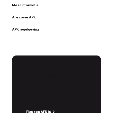
Meer informatie
Alles over APK
APK regelgeving
APK Keuring bij
Vakgarage!
Is het weer tijd voor de jaarlijkse APK? Ga
snel naar Vakgarage bij u in de buurt, en ga
zonder zorgen de weg op!
Plan een APK in