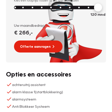
Kies een looptijd tussen
12
en
120
maanden
120
mnd
Uw maandbedrag:
€ 266
,-
Offerte aanvragen
Opties en accessoires
achteruitrij assistent
alarm klasse 1(startblokkering)
alarmsysteem
Anti Blokkeer Systeem