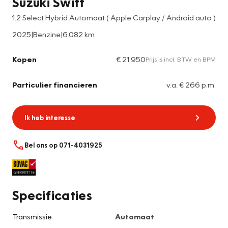
Suzuki Swift
1.2 Select Hybrid Automaat ( Apple Carplay / Android auto )
2025
|
Benzine
|
6.082 km
Kopen
€ 21.950
Prijs is incl. BTW en BPM
Particulier financieren
v.a. € 266 p.m.
Ik heb interesse
Bel ons op 071-4031925
Specificaties
Transmissie
Automaat