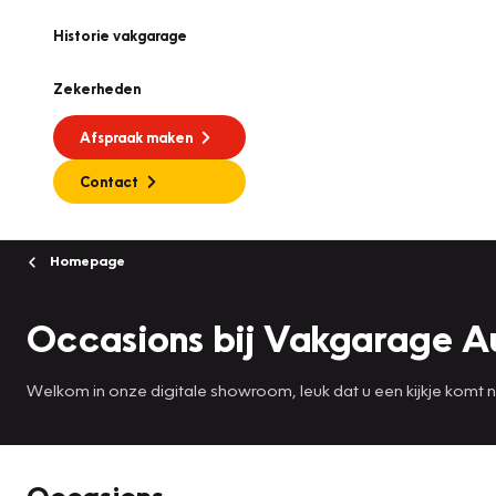
Historie vakgarage
Zekerheden
Afspraak maken
Contact
Homepage
Occasions bij Vakgarage 
Welkom in onze digitale showroom, leuk dat u een kijkje komt
Occasions