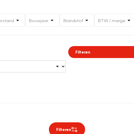
erstand
Bouwjaar
Brandstof
BTW / marge
Filteren
Filteren