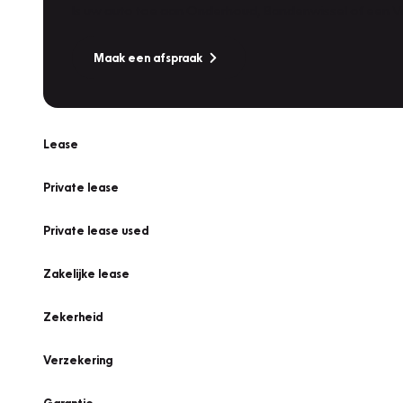
Is uw auto toe aan Onderhoud, Bandenwissel of een Va
Maak een afspraak
Lease
Private lease
Private lease used
Zakelijke lease
Zekerheid
Verzekering